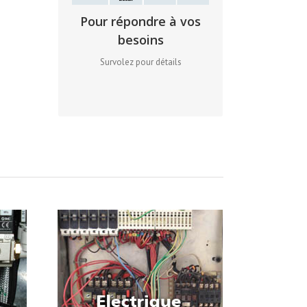
Pour répondre à vos
: Chargé d’intervention
– BR
besoins
En Haute Tension (HTA)
Survolez pour détails
: Exécutant
– H0