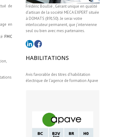
ctué de
Frédéric Boullié , Gérant unique en qualité
d’artisan de la société MECA EXPERT située
à DOMATS (89150). Je serai votre
lage en
interlocuteur permanent, que j’intervienne
seul ou bien avec mes partenaires.
été
FMC
HABILITATIONS
ion,
Avis favorable des titres d’habilitation
stations
électrique de l’agence de formation Apave
HABILITATIONS
En basse Tension (BT)
: Chargé de consignation
– BC
: Chargé de travaux
– B2V Essai