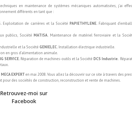
chniques en maintenance de systèmes mécaniques automatisées, j’ai effe
onnement différents en tant que :
.
Exploitation de carrières et la Société
PAPIETHYLENE.
Fabriquant d’embal
x publics, Société
MATISA.
Maintenance de matériel ferroviaire et la Soci
dustrielle et la Société
GENIELEC.
Installation électrique industrielle.
ion en gros d’alimentation animale.
G SERVICE.
Réparation de machines-outils et la Société
DCS
Industrie.
Réparat
étaux.
é
MECA EXPERT
en mai 2008. Vous allez la découvrir sur ce site à travers des pre
 pour des sociétés de construction, reconstruction et vente de machines.
Retrouvez-moi sur
Facebook