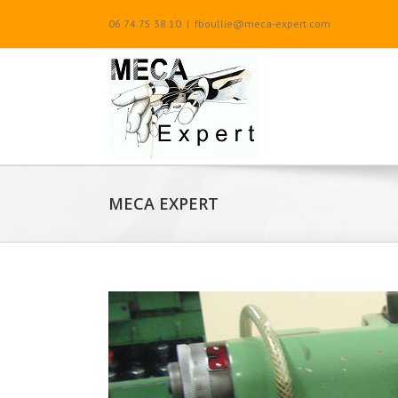
Passer
06 74 75 38 10
|
fboullie@meca-expert.com
au
contenu
MECA EXPERT