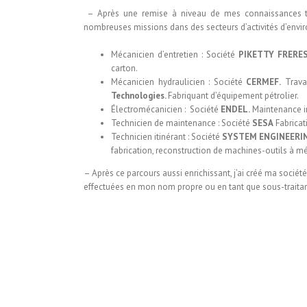
– Après une remise à niveau de mes connaissances te
nombreuses missions dans des secteurs d’activités d’envir
Mécanicien d’entretien : Société
PIKETTY FRERES
carton.
Mécanicien hydraulicien : Société
CERMEF.
Travau
Technologies.
Fabriquant d’équipement pétrolier.
Électromécanicien : Société
ENDEL.
Maintenance in
Technicien de maintenance : Société
SESA
Fabricat
Technicien itinérant : Société
SYSTEM ENGINEERIN
fabrication, reconstruction de machines-outils à m
– Après ce parcours aussi enrichissant, j’ai créé ma sociét
effectuées en mon nom propre ou en tant que sous-traitant